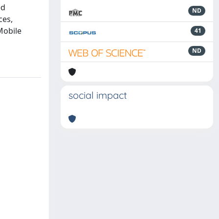
ed
ND
ces,
Mobile
41
ND
social impact