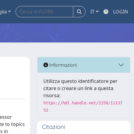
glia
IT
LOGIN
Informazioni
Utilizza questo identificatore per
citare o creare un link a questa
risorsa:
https://hdl.handle.net/2158/11137
52
fessor
e to topics
Citazioni
s in