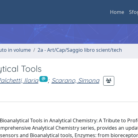
Home
Sfo
buto in volume
2a - Art/Cap/Saggio libro scient/tech
tical Tools
alchetti, Ilaria
;
Scarano, Simona
ioanalytical Tools in Analytical Chemistry: A Tribute to Pro
mprehensive Analytical Chemistry series, provides an updat
osensors and Bioanalytical tools, Enzymes: from bioreceptor