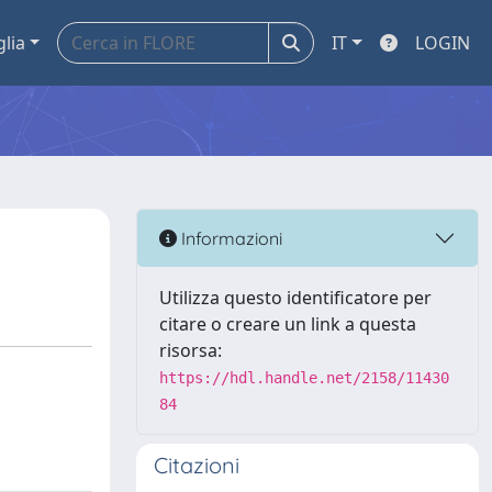
glia
IT
LOGIN
Informazioni
Utilizza questo identificatore per
citare o creare un link a questa
risorsa:
https://hdl.handle.net/2158/11430
84
Citazioni