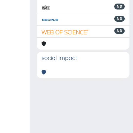
ND
ND
ND
social impact