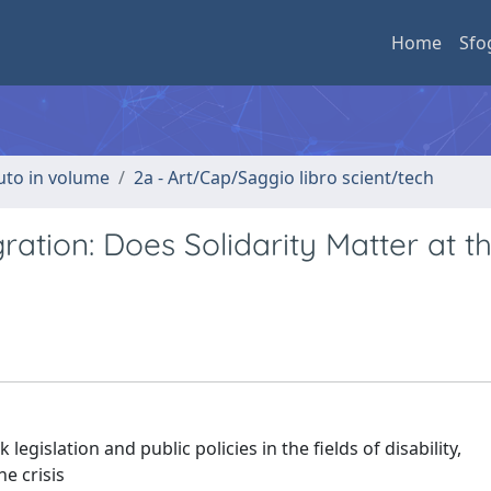
Home
Sfo
buto in volume
2a - Art/Cap/Saggio libro scient/tech
ation: Does Solidarity Matter at t
egislation and public policies in the fields of disability,
e crisis