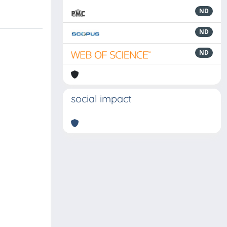
ND
ND
ND
social impact