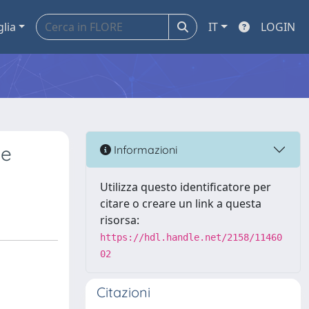
glia
IT
LOGIN
he
Informazioni
Utilizza questo identificatore per
citare o creare un link a questa
risorsa:
https://hdl.handle.net/2158/11460
02
Citazioni