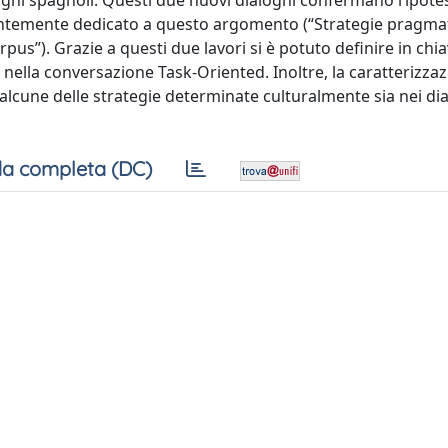
aloghi spagnoli. Questi due nuovi dialoghi confermano l’ipotesi
dentemente dedicato a questo argomento (“Strategie pragmat
pus”). Grazie a questi due lavori si è potuto definire in chi
nella conversazione Task-Oriented. Inoltre, la caratterizzaz
alcune delle strategie determinate culturalmente sia nei di
a completa (DC)