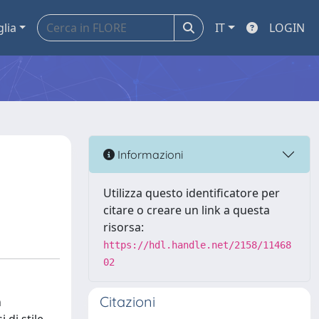
glia
IT
LOGIN
Informazioni
Utilizza questo identificatore per
citare o creare un link a questa
risorsa:
https://hdl.handle.net/2158/11468
02
Citazioni
n