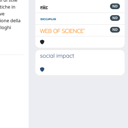
 di stile
iche in
ND
ave
ND
ione della
aloghi
ND
social impact