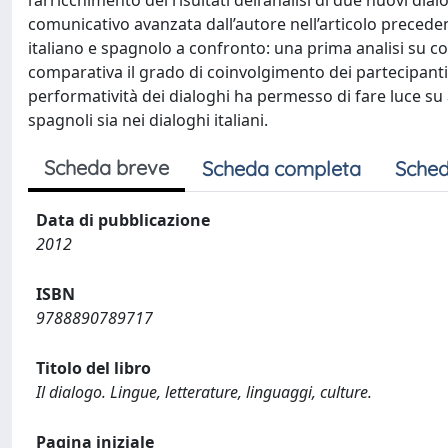
l’arricchimento dei risultati dell’analisi di due nuovi di
comunicativo avanzata dall’autore nell’articolo prece
italiano e spagnolo a confronto: una prima analisi su cor
comparativa il grado di coinvolgimento dei partecipanti 
performatività dei dialoghi ha permesso di fare luce su 
spagnoli sia nei dialoghi italiani.
Scheda breve
Scheda completa
Sched
Data di pubblicazione
2012
ISBN
9788890789717
Titolo del libro
Il dialogo. Lingue, letterature, linguaggi, culture.
Pagina iniziale