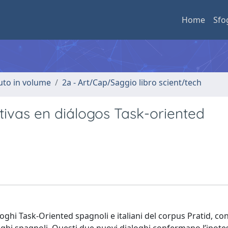
Home
Sfo
buto in volume
2a - Art/Cap/Saggio libro scient/tech
tivas en diálogos Task-oriented
loghi Task-Oriented spagnoli e italiani del corpus Pratid, co