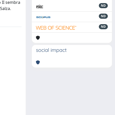
o II sembra
ND
Salza.
ND
ND
social impact