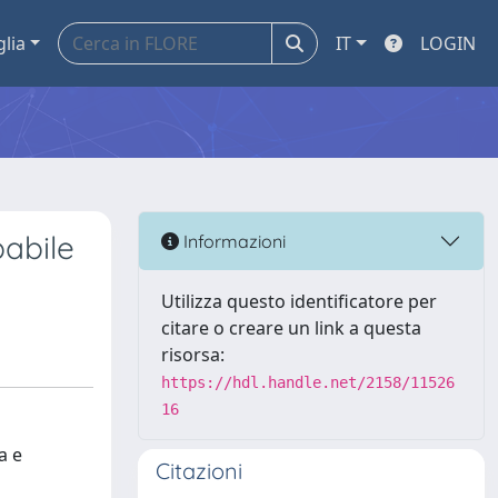
glia
IT
LOGIN
babile
Informazioni
Utilizza questo identificatore per
citare o creare un link a questa
risorsa:
https://hdl.handle.net/2158/11526
16
a e
Citazioni