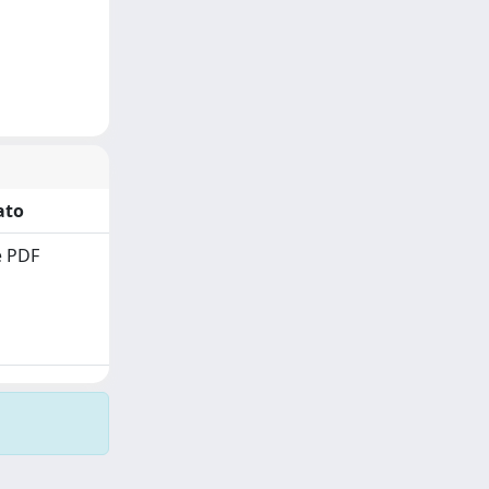
ato
 PDF