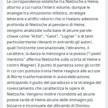
Le corrispondenze estetiche tra Nietzsche e Heine,
attorno a cui ruota l'intero volume, dunque le
analogie tra virtuosismo stilistico, strategie
letterarie e artifici retorici che si rivelano adesione
profonda di Nietzsche al pensiero di Heine,
vengono analizzate sulla base di alcune parole-
chiave come "Artist", "Geist", "Lügner" e di temi
particolarmente rilevanti in entrambi gli autori,
quali l'orizzonte sovranazionale, l'ebraismo, il
carattere, la danza la menzogna e la poesia ("i poeti
mentono" afferma Nietzsche sulla scorta di Heine e
contro Wagner). Il punto di partenza sono gli scritti
in cui con puntuta ironia Heine reagisce alle accuse
di Börne trasformandole in autocelebrazione,
anticipando il gusto del paradosso e la strategia del
rovesciamento che caratterizza le opere di
Nietzsche. Vengono inoltre ricondotte ad alcune
poesie tarde di Heine alcune delle immagini più
bizzarre e inconsuete dei ditirambi di Dioniso.