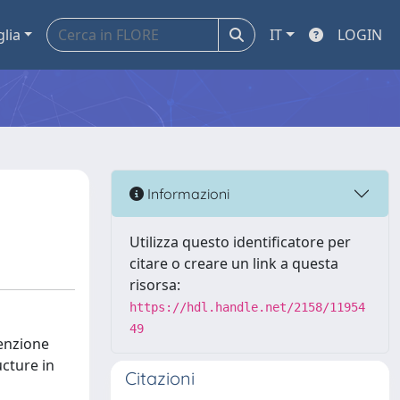
glia
IT
LOGIN
Informazioni
Utilizza questo identificatore per
citare o creare un link a questa
risorsa:
https://hdl.handle.net/2158/11954
49
tenzione
ucture in
Citazioni