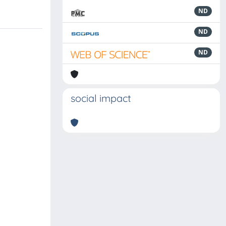
ND
ND
ND
social impact