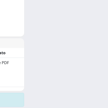
ato
e PDF