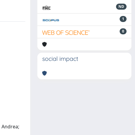
ND
1
0
social impact
, Andrea;