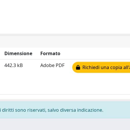
Dimensione
Formato
442.3 kB
Adobe PDF
Richiedi una copia all
diritti sono riservati, salvo diversa indicazione.