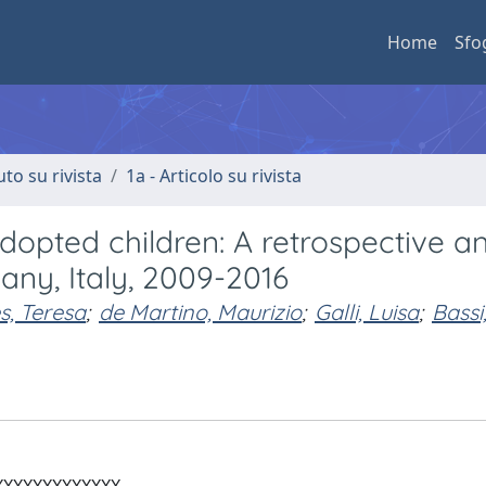
Home
Sfo
uto su rivista
1a - Articolo su rivista
adopted children: A retrospective an
cany, Italy, 2009-2016
, Teresa
;
de Martino, Maurizio
;
Galli, Luisa
;
Bassi