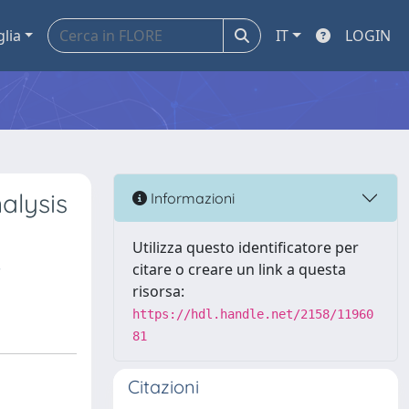
glia
IT
LOGIN
alysis
Informazioni
Utilizza questo identificatore per
,
citare o creare un link a questa
risorsa:
https://hdl.handle.net/2158/11960
81
Citazioni