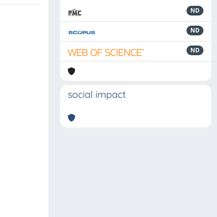
ND
ND
ND
social impact