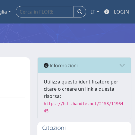
glia
IT
LOGIN
Informazioni
Utilizza questo identificatore per
citare o creare un link a questa
risorsa:
https://hdl.handle.net/2158/11964
45
Citazioni