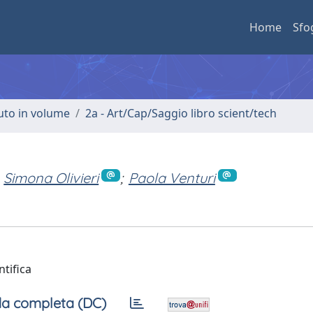
Home
Sfo
buto in volume
2a - Art/Cap/Saggio libro scient/tech
Simona Olivieri
;
Paola Venturi
ntifica
a completa (DC)