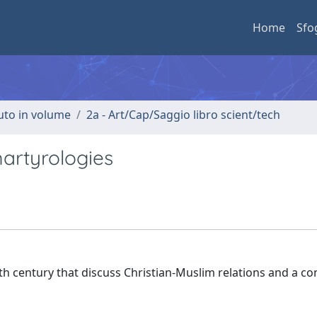
Home
Sfo
buto in volume
2a - Art/Cap/Saggio libro scient/tech
artyrologies
h century that discuss Christian-Muslim relations and a co