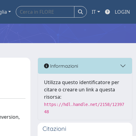
glia
IT
LOGIN
Informazioni
Utilizza questo identificatore per
citare o creare un link a questa
risorsa:
https://hdl.handle.net/2158/12397
48
nversion,
Citazioni