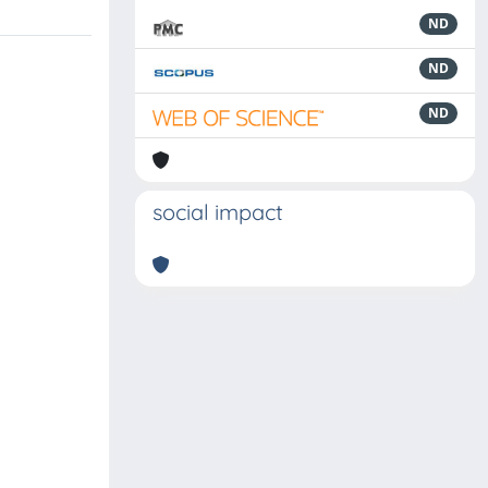
ND
ND
ND
social impact