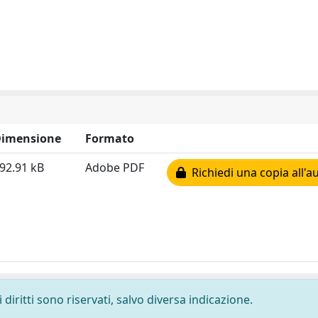
imensione
Formato
92.91 kB
Adobe PDF
Richiedi una copia all'a
diritti sono riservati, salvo diversa indicazione.