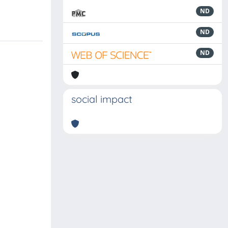
ND
ND
ND
social impact