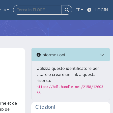
glia
IT
LOGIN
Informazioni
Utilizza questo identificatore per
citare o creare un link a questa
risorsa:
https://hdl.handle.net/2158/12603
55
erne et de
Citazioni
web de