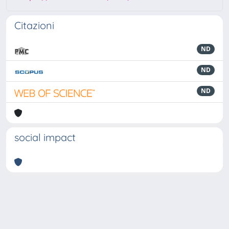
Citazioni
ND
ND
ND
social impact
Powered by
IRIS
-
about IRIS
-