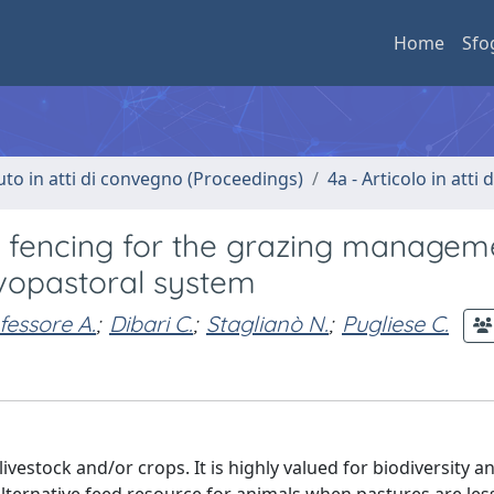
Home
Sfo
uto in atti di convegno (Proceedings)
4a - Articolo in atti
 fencing for the grazing managem
vopastoral system
fessore A.
;
Dibari C.
;
Staglianò N.
;
Pugliese C.
estock and/or crops. It is highly valued for biodiversity an