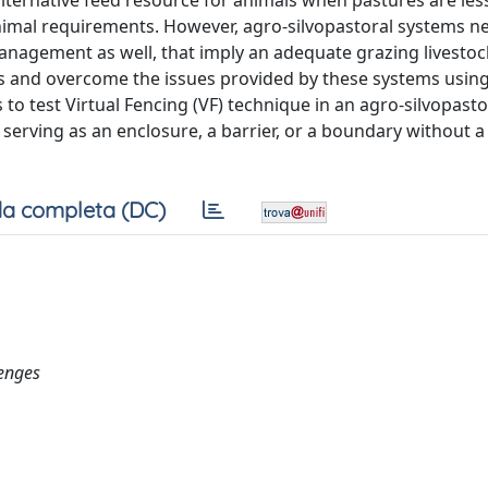
lternative feed resource for animals when pastures are les
y animal requirements. However, agro-silvopastoral systems n
anagement as well, that imply an adequate grazing livestoc
its and overcome the issues provided by these systems usin
o test Virtual Fencing (VF) technique in an agro-silvopast
erving as an enclosure, a barrier, or a boundary without a
a completa (DC)
lenges