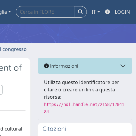
glia
IT
LOGIN
 di congresso
ent of
Informazioni
Utilizza questo identificatore per
citare o creare un link a questa
risorsa:
https://hdl.handle.net/2158/12841
84
Citazioni
d cultural