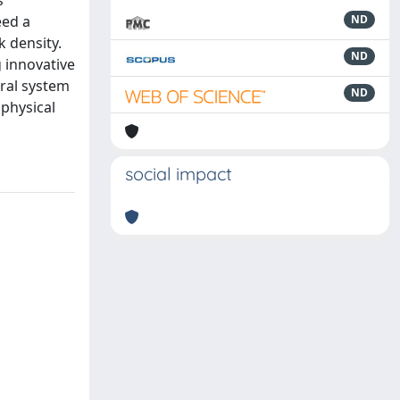
s
eed a
ND
k density.
ND
g innovative
oral system
ND
 physical
social impact