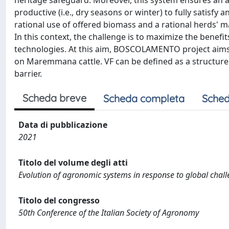
heritage safeguard. Moreover, this system ensures an a
productive (i.e., dry seasons or winter) to fully satisf
rational use of offered biomass and a rational herds' m
In this context, the challenge is to maximize the benef
technologies. At this aim, BOSCOLAMENTO project aims t
on Maremmana cattle. VF can be defined as a structure s
barrier.
Scheda breve
Scheda completa
Sched
Data di pubblicazione
2021
Titolo del volume degli atti
Evolution of agronomic systems in response to global chal
Titolo del congresso
50th Conference of the Italian Society of Agronomy