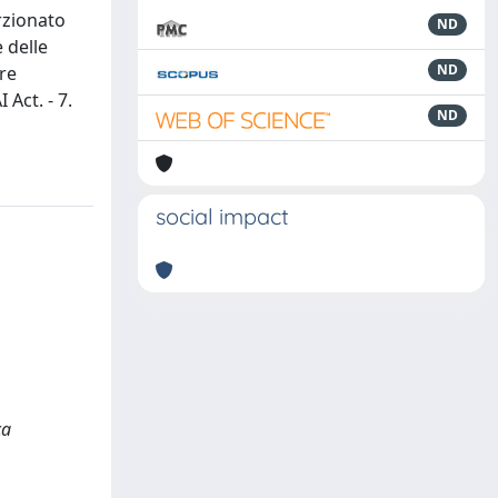
orzionato
ND
e delle
ND
ere
 Act. - 7.
ND
social impact
ca