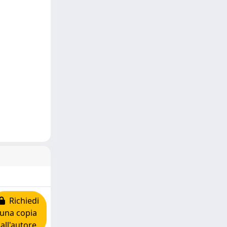
Richiedi
una copia
all'autore