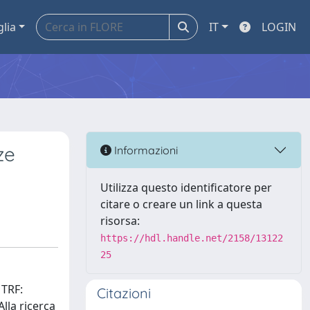
glia
IT
LOGIN
ze
Informazioni
Utilizza questo identificatore per
citare o creare un link a questa
risorsa:
https://hdl.handle.net/2158/13122
25
 TRF:
Citazioni
Alla ricerca