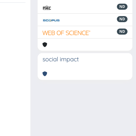
ND
ND
ND
social impact