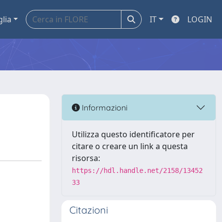
glia
IT
LOGIN
Informazioni
Utilizza questo identificatore per
citare o creare un link a questa
risorsa:
https://hdl.handle.net/2158/13452
33
Citazioni