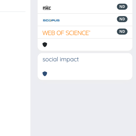
ND
ND
ND
social impact