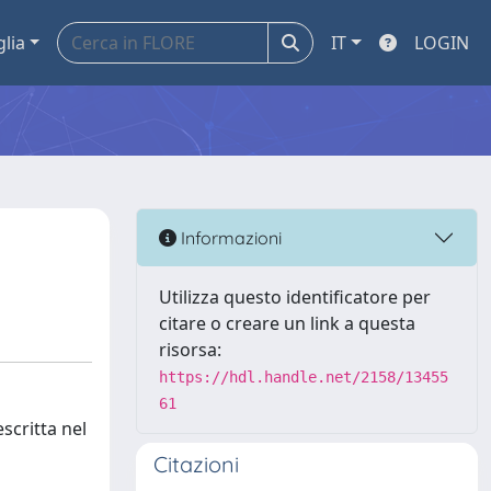
glia
IT
LOGIN
Informazioni
Utilizza questo identificatore per
citare o creare un link a questa
risorsa:
https://hdl.handle.net/2158/13455
61
scritta nel
Citazioni