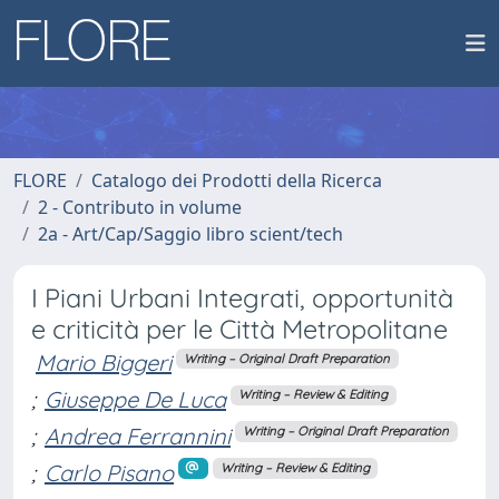
FLORE
Catalogo dei Prodotti della Ricerca
2 - Contributo in volume
2a - Art/Cap/Saggio libro scient/tech
I Piani Urbani Integrati, opportunità
e criticità per le Città Metropolitane
Mario Biggeri
Writing – Original Draft Preparation
;
Giuseppe De Luca
Writing – Review & Editing
;
Andrea Ferrannini
Writing – Original Draft Preparation
;
Carlo Pisano
Writing – Review & Editing