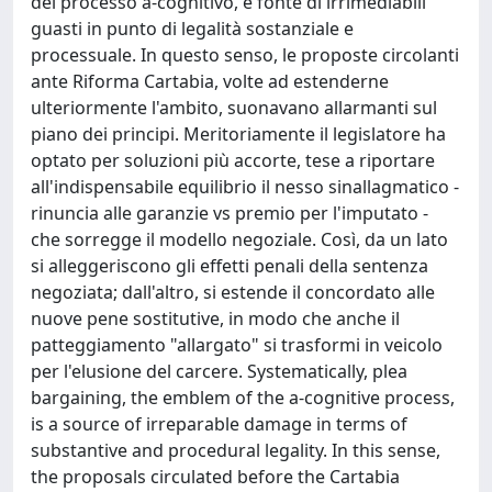
del processo a-cognitivo, è fonte di irrimediabili
guasti in punto di legalità sostanziale e
processuale. In questo senso, le proposte circolanti
ante Riforma Cartabia, volte ad estenderne
ulteriormente l'ambito, suonavano allarmanti sul
piano dei principi. Meritoriamente il legislatore ha
optato per soluzioni più accorte, tese a riportare
all'indispensabile equilibrio il nesso sinallagmatico -
rinuncia alle garanzie vs premio per l'imputato -
che sorregge il modello negoziale. Così, da un lato
si alleggeriscono gli effetti penali della sentenza
negoziata; dall'altro, si estende il concordato alle
nuove pene sostitutive, in modo che anche il
patteggiamento "allargato" si trasformi in veicolo
per l'elusione del carcere. Systematically, plea
bargaining, the emblem of the a-cognitive process,
is a source of irreparable damage in terms of
substantive and procedural legality. In this sense,
the proposals circulated before the Cartabia