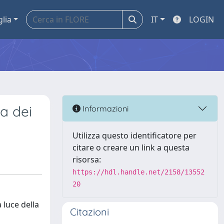
glia
IT
LOGIN
va dei
Informazioni
Utilizza questo identificatore per
citare o creare un link a questa
risorsa:
https://hdl.handle.net/2158/13552
20
 luce della
Citazioni