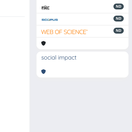
ND
ND
ND
social impact