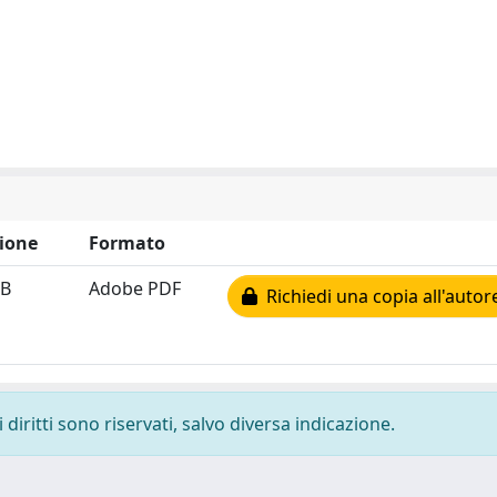
ione
Formato
kB
Adobe PDF
Richiedi una copia all'autor
diritti sono riservati, salvo diversa indicazione.