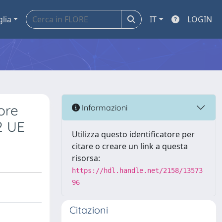
glia
IT
LOGIN
tore
Informazioni
02 UE
Utilizza questo identificatore per
citare o creare un link a questa
risorsa:
https://hdl.handle.net/2158/13573
96
Citazioni