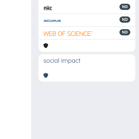
ND
ND
ND
social impact