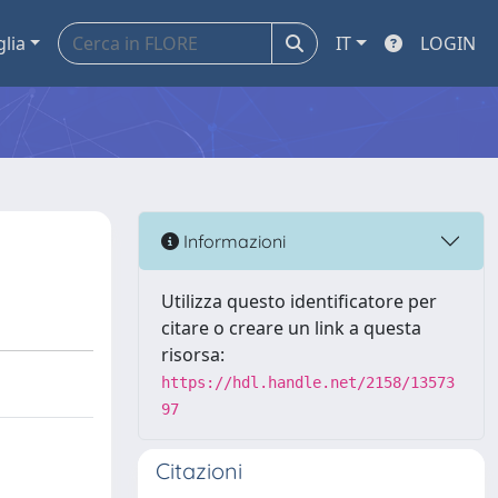
glia
IT
LOGIN
Informazioni
Utilizza questo identificatore per
citare o creare un link a questa
risorsa:
https://hdl.handle.net/2158/13573
97
Citazioni