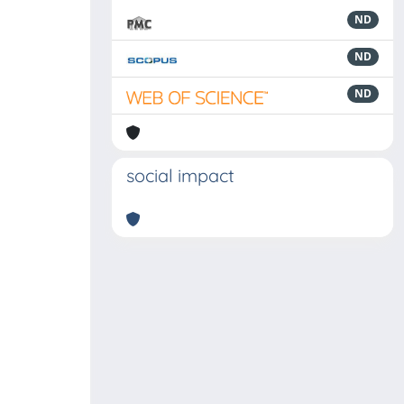
ND
ND
ND
social impact