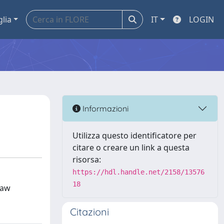
glia
IT
LOGIN
Informazioni
Utilizza questo identificatore per
citare o creare un link a questa
risorsa:
https://hdl.handle.net/2158/13576
18
law
Citazioni