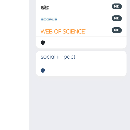
ND
ND
ND
social impact