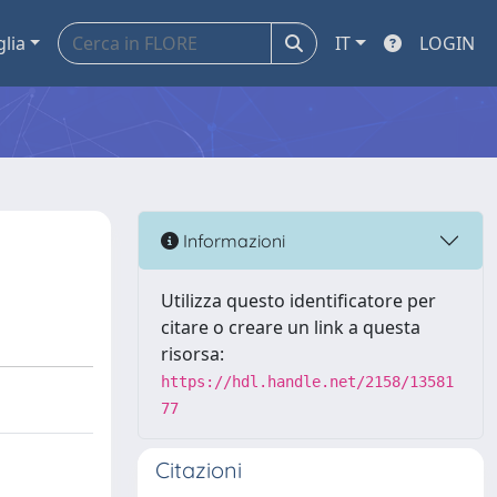
glia
IT
LOGIN
Informazioni
Utilizza questo identificatore per
citare o creare un link a questa
risorsa:
https://hdl.handle.net/2158/13581
77
Citazioni