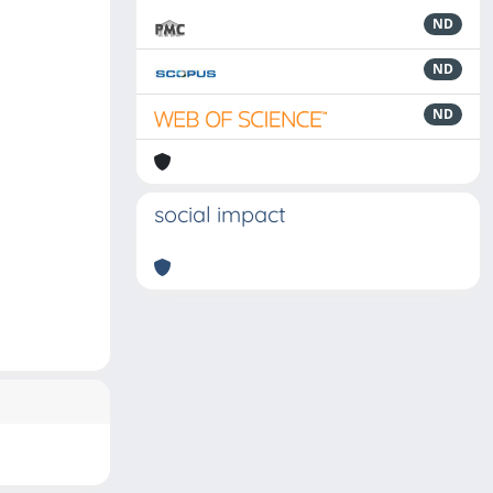
ND
ND
ND
social impact