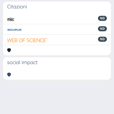
Citazioni
ND
ND
ND
social impact
Powered by
IRIS
-
about IRIS
-
Utilizzo dei cookie
-
Privacy
Copyright © 2026