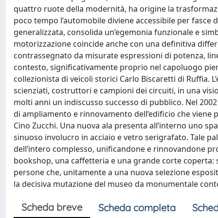
quattro ruote della modernità, ha origine la trasformaz
poco tempo l’automobile diviene accessibile per fasce d
generalizzata, consolida un’egemonia funzionale e simbo
motorizzazione coincide anche con una definitiva differe
contrassegnato da misurate espressioni di potenza, linee
contesto, significativamente proprio nel capoluogo piemo
collezionista di veicoli storici Carlo Biscaretti di Ruffia
scienziati, costruttori e campioni dei circuiti, in una v
molti anni un indiscusso successo di pubblico. Nel 2002 i
di ampliamento e rinnovamento dell’edificio che viene po
Cino Zucchi. Una nuova ala presenta all’interno uno spaz
sinuoso involucro in acciaio e vetro serigrafato. Tale pa
dell’intero complesso, unificandone e rinnovandone pr
bookshop, una caffetteria e una grande corte coperta: si 
persone che, unitamente a una nuova selezione esposit
la decisiva mutazione del museo da monumentale conten
Scheda breve
Scheda completa
Sched