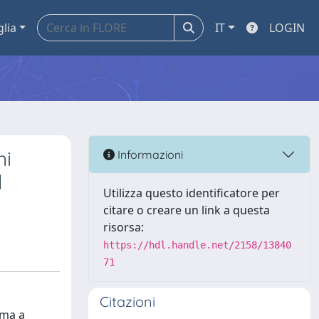
glia
IT
LOGIN
ni
Informazioni
l
Utilizza questo identificatore per
citare o creare un link a questa
risorsa:
https://hdl.handle.net/2158/13840
71
Citazioni
gma a