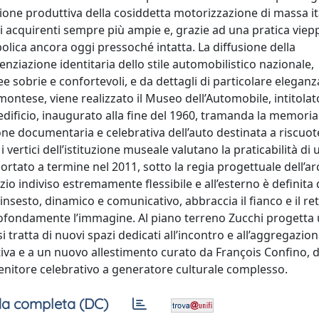
ione produttiva della cosiddetta motorizzazione di massa ita
i acquirenti sempre più ampie e, grazie ad una pratica viep
lica ancora oggi pressoché intatta. La diffusione della
nziazione identitaria dello stile automobilistico nazionale,
 sobrie e confortevoli, e da dettagli di particolare eleganza
ntese, viene realizzato il Museo dell’Automobile, intitolat
. L’edificio, inaugurato alla fine del 1960, tramanda la memoria
isione documentaria e celebrativa dell’auto destinata a riscuo
 vertici dell’istituzione museale valutano la praticabilità di
rtato a termine nel 2011, sotto la regia progettuale dell’ar
io indiviso estremamente flessibile e all’esterno è definita
linsesto, dinamico e comunicativo, abbraccia il fianco e il re
ofondamente l’immagine. Al piano terreno Zucchi progetta
tratta di nuovi spazi dedicati all’incontro e all’aggregazion
iva e a un nuovo allestimento curato da François Confino, 
itore celebrativo a generatore culturale complesso.
a completa (DC)