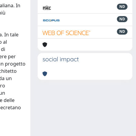
liana. In
ND
più
ND
ND
. In tale
o al
 di
tere per
social impact
 un progetto
chitetto
 da un
tro
 un
e delle
decretano