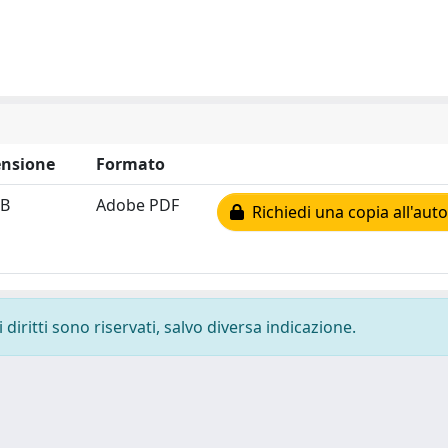
nsione
Formato
MB
Adobe PDF
Richiedi una copia all'aut
diritti sono riservati, salvo diversa indicazione.