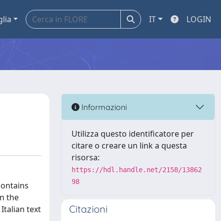
glia
IT
LOGIN
Informazioni
Utilizza questo identificatore per
citare o creare un link a questa
risorsa:
https://hdl.handle.net/2158/13862
98
contains
in the
Citazioni
talian text