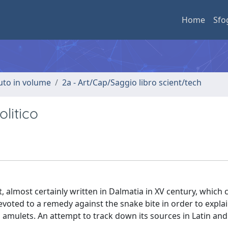
Home
Sfo
buto in volume
2a - Art/Cap/Saggio libro scient/tech
litico
 almost certainly written in Dalmatia in XV century, which 
evoted to a remedy against the snake bite in order to expla
mulets. An attempt to track down its sources in Latin and I