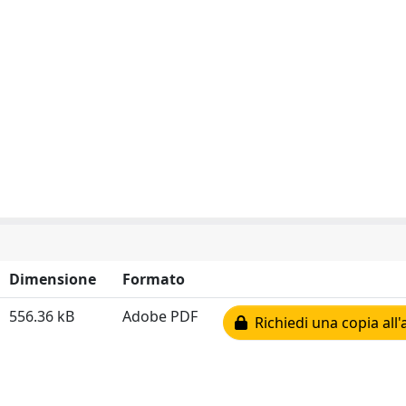
Dimensione
Formato
556.36 kB
Adobe PDF
Richiedi una copia all'