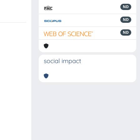
ND
ND
ND
social impact