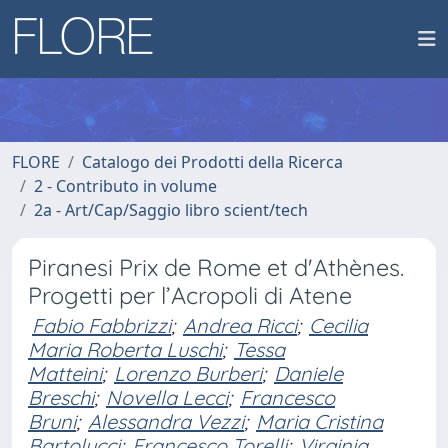
FLORE
Catalogo dei Prodotti della Ricerca
2 - Contributo in volume
2a - Art/Cap/Saggio libro scient/tech
Piranesi Prix de Rome et d'Athènes.
Progetti per l’Acropoli di Atene
Fabio Fabbrizzi
;
Andrea Ricci
;
Cecilia
Maria Roberta Luschi
;
Tessa
Matteini
;
Lorenzo Burberi
;
Daniele
Breschi
;
Novella Lecci
;
Francesco
Bruni
;
Alessandra Vezzi
;
Maria Cristina
Bartolucci
;
Francesco Torelli
;
Virginia