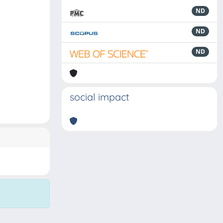
ND
ND
ND
social impact