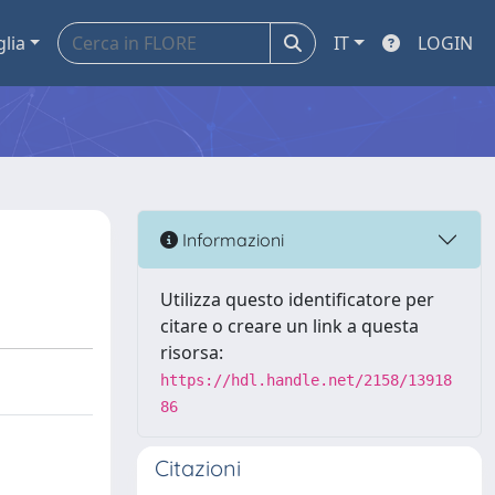
glia
IT
LOGIN
Informazioni
Utilizza questo identificatore per
citare o creare un link a questa
risorsa:
https://hdl.handle.net/2158/13918
86
Citazioni