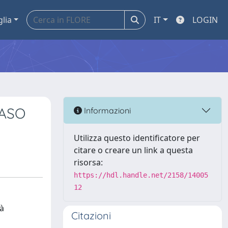
glia
IT
LOGIN
CASO
Informazioni
Utilizza questo identificatore per
citare o creare un link a questa
risorsa:
https://hdl.handle.net/2158/14005
12
tà
Citazioni