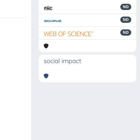
ND
ND
ND
social impact