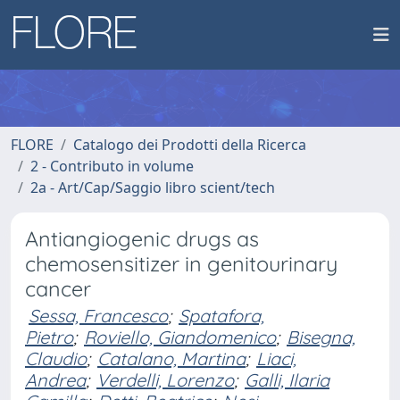
FLORE
Catalogo dei Prodotti della Ricerca
2 - Contributo in volume
2a - Art/Cap/Saggio libro scient/tech
Antiangiogenic drugs as
chemosensitizer in genitourinary
cancer
Sessa, Francesco
;
Spatafora,
Pietro
;
Roviello, Giandomenico
;
Bisegna,
Claudio
;
Catalano, Martina
;
Liaci,
Andrea
;
Verdelli, Lorenzo
;
Galli, Ilaria