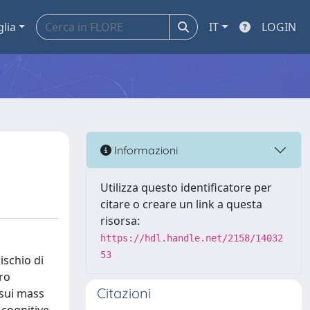
glia
IT
LOGIN
Informazioni
Utilizza questo identificatore per
citare o creare un link a questa
risorsa:
https://hdl.handle.net/2158/14032
53
ischio di
oro
Citazioni
 sui mass