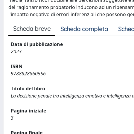
media; l'altro riconducibile alle percezioni soggettive e a
del ragionamento probatorio inducono ad un ripensament
l'impatto negativo di errori inferenziali che possono gene
Scheda breve
Scheda completa
Sched
Data di pubblicazione
2023
ISBN
9788828860556
Titolo del libro
La decisione penale tra intelligenza emotiva e intelligenza ar
Pagina iniziale
3
Pagina finale