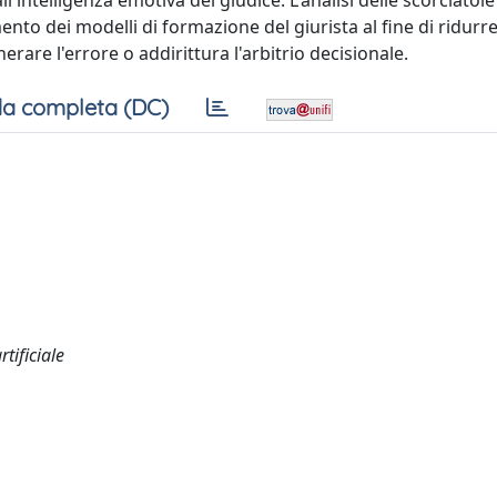
ll'intelligenza emotiva del giudice. L'analisi delle scorciatoi
o dei modelli di formazione del giurista al fine di ridurr
rare l'errore o addirittura l'arbitrio decisionale.
a completa (DC)
tificiale