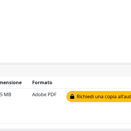
mensione
Formato
55 MB
Adobe PDF
Richiedi una copia all'au