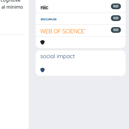
e cognitive
e al minimo
ND
ND
ND
social impact