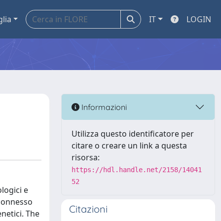
glia
IT
LOGIN
Informazioni
Utilizza questo identificatore per
citare o creare un link a questa
risorsa:
https://hdl.handle.net/2158/14041
52
logici e
 connesso
Citazioni
netici. The