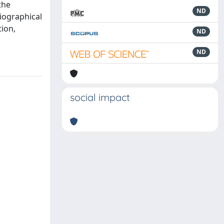
the
ND
iographical
tion,
ND
ND
social impact