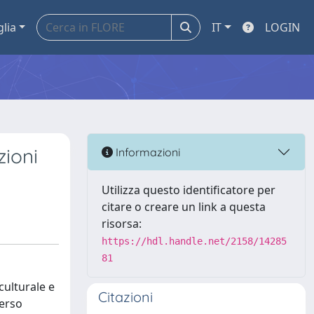
glia
IT
LOGIN
zioni
Informazioni
Utilizza questo identificatore per
citare o creare un link a questa
risorsa:
https://hdl.handle.net/2158/14285
81
culturale e
Citazioni
verso