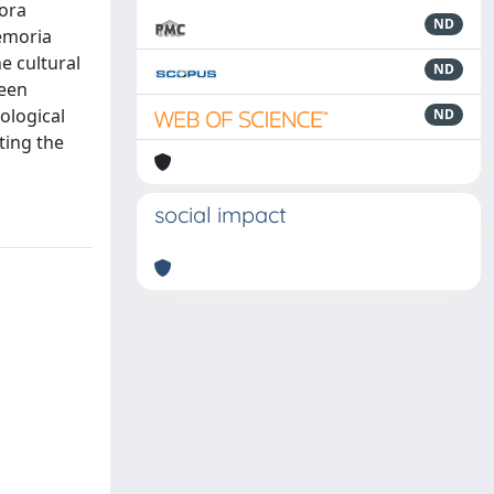
lora
ND
memoria
e cultural
ND
ween
ological
ND
ting the
social impact