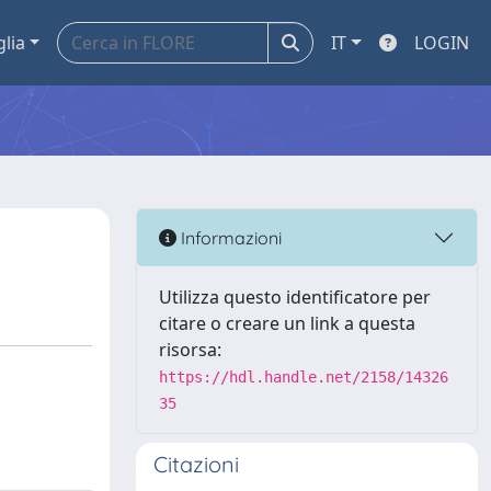
glia
IT
LOGIN
Informazioni
Utilizza questo identificatore per
citare o creare un link a questa
risorsa:
https://hdl.handle.net/2158/14326
35
Citazioni