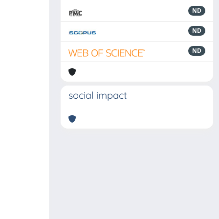
ND
ND
ND
social impact