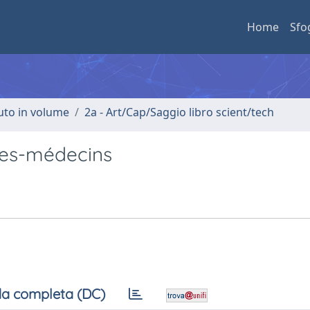
Home
Sfo
buto in volume
2a - Art/Cap/Saggio libro scient/tech
tes-médecins
a completa (DC)