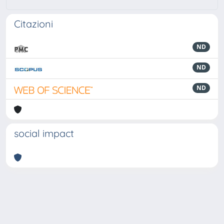
Citazioni
ND
ND
ND
social impact
Powered by
IRIS
-
about IRIS
-