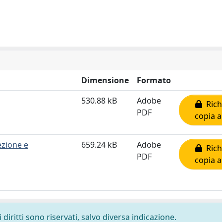
Dimensione
Formato
530.88 kB
Adobe
Rich
PDF
copia a
ezione e
659.24 kB
Adobe
Rich
PDF
copia a
diritti sono riservati, salvo diversa indicazione.