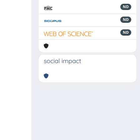
ND
ND
ND
social impact