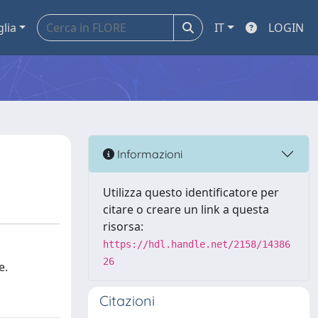
glia
IT
LOGIN
Informazioni
Utilizza questo identificatore per
citare o creare un link a questa
risorsa:
https://hdl.handle.net/2158/14386
26
e.
Citazioni