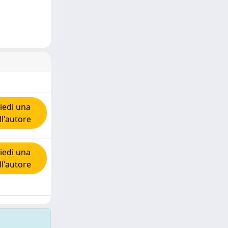
iedi una
ll'autore
iedi una
ll'autore