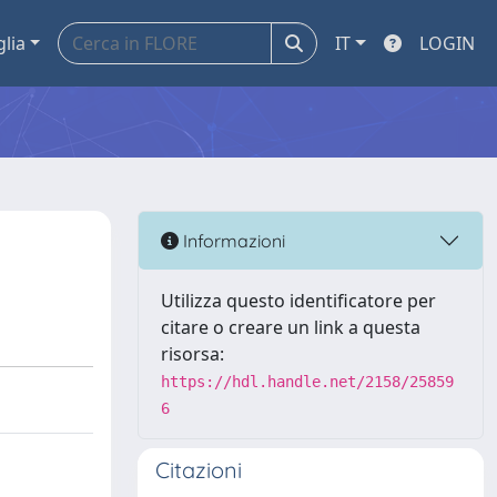
glia
IT
LOGIN
Informazioni
Utilizza questo identificatore per
citare o creare un link a questa
risorsa:
https://hdl.handle.net/2158/25859
6
Citazioni