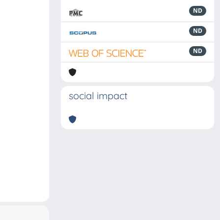
ND
ND
ND
social impact