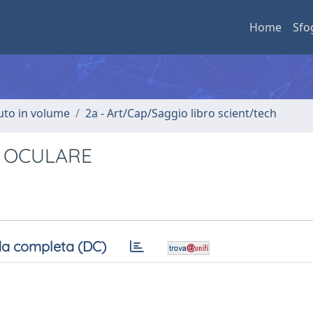
Home
Sfo
buto in volume
2a - Art/Cap/Saggio libro scient/tech
A OCULARE
a completa (DC)