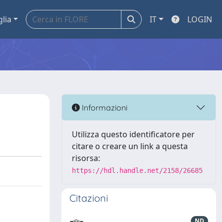
glia
IT
LOGIN
Informazioni
Utilizza questo identificatore per
citare o creare un link a questa
risorsa:
https://hdl.handle.net/2158/26685
Citazioni
ND