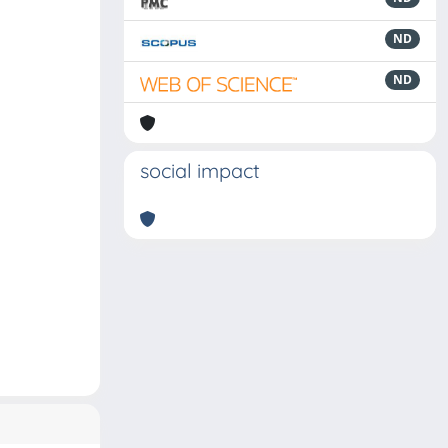
ND
ND
social impact