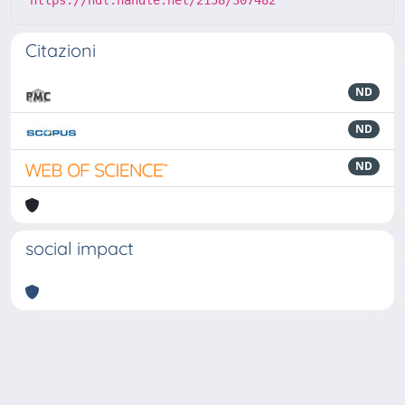
https://hdl.handle.net/2158/307482
Citazioni
ND
ND
ND
social impact
Powered by
IRIS
-
about IRIS
-