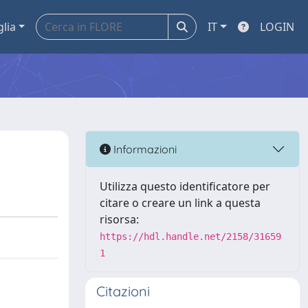
glia
IT
LOGIN
Informazioni
Utilizza questo identificatore per
citare o creare un link a questa
risorsa:
https://hdl.handle.net/2158/31659
1
Citazioni