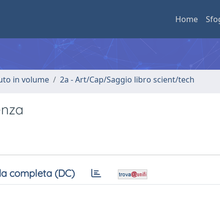
Home
Sfo
buto in volume
2a - Art/Cap/Saggio libro scient/tech
enza
a completa (DC)