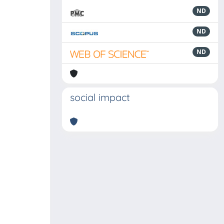
ND
ND
ND
social impact