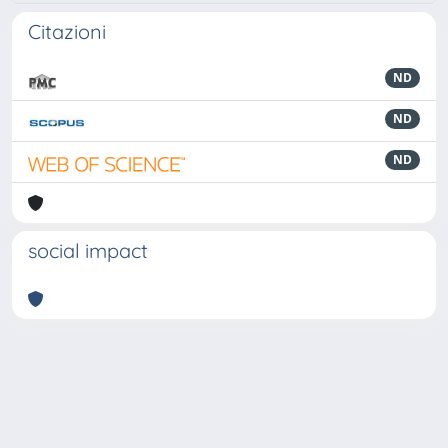
Citazioni
ND
ND
ND
social impact
Powered by
IRIS
-
about IRIS
-
Utilizzo dei cookie
-
Privacy
Copyright © 2026