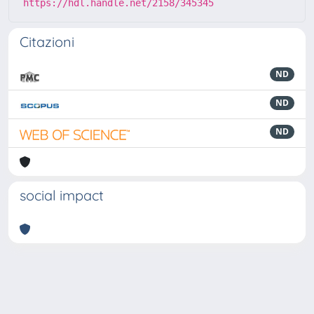
https://hdl.handle.net/2158/345345
Citazioni
ND
ND
ND
social impact
Powered by
IRIS
-
about IRIS
-