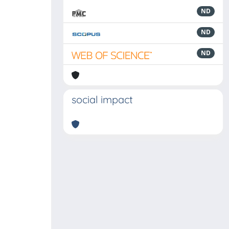
ND
ND
ND
social impact