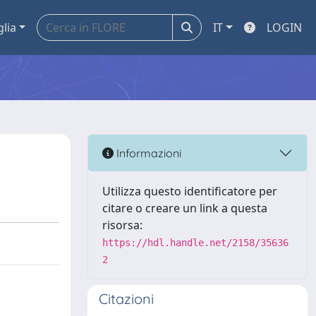
glia
IT
LOGIN
Informazioni
Utilizza questo identificatore per
citare o creare un link a questa
risorsa:
https://hdl.handle.net/2158/35636
2
Citazioni