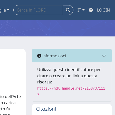
glia
IT
LOGIN
Informazioni
Utilizza questo identificatore per
citare o creare un link a questa
risorsa:
https://hdl.handle.net/2158/37111
7
io dell'Arte
n carica,
Citazioni
tto fu