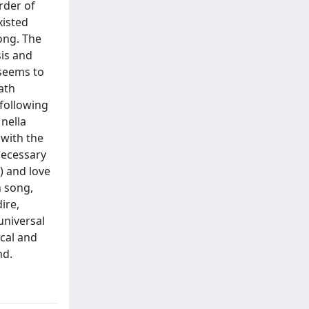
rder of
xisted
long. The
sis and
 seems to
ath
 following
nella
 with the
necessary
) and love
h song,
ire,
universal
ical and
nd.