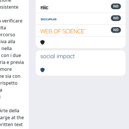
izione
esistente
ND
ND
 verificare
lta
ND
percorso
iva alla
 nella
 con i due
social impact
ria e previa
 amore
ne sia con
 rispetto
za
i
rte della
harge at the
ritten text