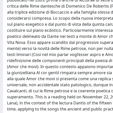
pubblicato nel 2009, prima tranche di lecturae di sette 
critica delle Rime dantesche di Domenico De Robertis (F
alla triplice edizione di Boccaccio e alla famiglia stessa 
considerarsi compresa. Lo scopo della nuova interpretaz
sul piano esegetico e dal punto di vista della quinta can
costituire sul piano ecdotico. Particolarmente interessan
poetico delineato da Dante nei testi a monte di Amor che 
Vita Nova. Esso appare scandito dal progressivo supera
mente) verso la novità delle Rime petrose, non per nulla
testi liminari (Così nel mio parlar vogl’esser aspro e Am
ridefinizione delle componenti principali della poesia d
(Amor che movi). In questo contesto appaiono importanti
la giunizelliana Al cor gentil rimpaira sempre amore sia
alla quale Amor che movi si presenta come una replica 
universale, non accidentale stato patologico, dunque in 
Cavalcanti, di cui le Rime petrose e la coerente poetica
superamento. This is a reading held on November 22, 2007
Lana), in the context of the lectura Dantis of the fifte
time, applying to the songs the ancient and public prac