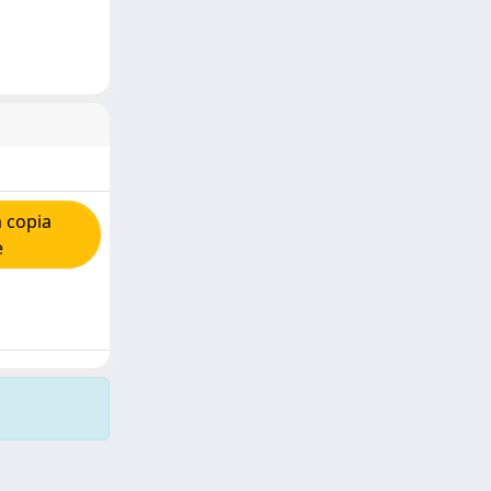
 copia
e