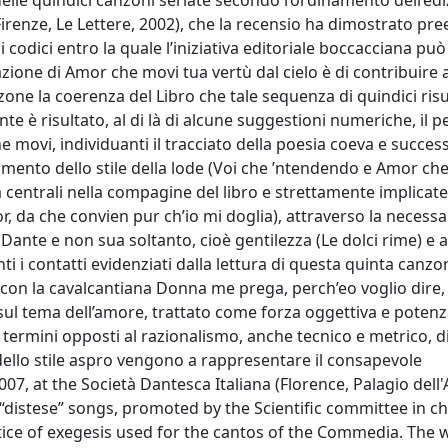
delle quindici canzoni seriate secondo l’ordinamento dell’ed
irenze, Le Lettere, 2002), che la recensio ha dimostrato pre
di codici entro la quale l’iniziativa editoriale boccacciana può
ione di Amor che movi tua vertù dal cielo è di contribuire a
zone la coerenza del Libro che tale sequenza di quindici risu
te è risultato, al di là di alcune suggestioni numeriche, il 
movi, individuanti il tracciato della poesia coeva e success
mento dello stile della lode (Voi che ’ntendendo e Amor che
 centrali nella compagine del libro e strettamente implicate
or, da che convien pur ch’io mi doglia), attraverso la necessa
i Dante e non sua soltanto, cioè gentilezza (Le dolci rime) e
 i contatti evidenziati dalla lettura di questa quinta canzo
 con la cavalcantiana Donna me prega, perch’eo voglio dire,
sul tema dell’amore, trattato come forza oggettiva e poten
termini opposti al razionalismo, anche tecnico e metrico, d
 dello stile aspro vengono a rappresentare il consapevole
, at the Società Dantesca Italiana (Florence, Palagio dell'A
en “distese” songs, promoted by the Scientific committee in c
tice of exegesis used for the cantos of the Commedia. The w