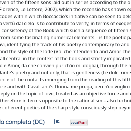
even of the fifteen sons laid out in series according to the o
(Florence, Le Lettere, 2002), which the recensio has shown e
 codes within which Boccaccio’s initiative can be seen to be
ertù dal cielo is to contribute to verify, in terms of exege
he consistency of the Book which such a sequence of fifteen
t from some fascinating numerical elements – is the poetic p
i, identifying the track of his poetry contemporary to and
ond the style of the lode (Voi che ’ntendendo and Amor che 
ll central in the context of the book and strictly implicated
ro e Amor, da che convien pur ch’io mi doglia), through the 
nte’s poetry and not only, that is gentleness (Le dolci rime
ance of the contacts emerging from the reading of this fift
ore and with Cavalcanti’s Donna me prega, perch’eo voglio d
ply on the topic of love, treated as an objective force and 
therefore in terms opposite to the rationalism – also techn
e coherent poetics of the sharp style consciously step beyo
a completa (DC)