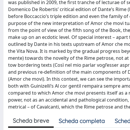
was published in 2009, the first tranche of lecturae of s
Domenico De Robertis’ critical edition of Dante’s Rime 
before Boccaccio’s triple edition and even the family of
purpose of the new interpretation of Amor che movi tua v
from the point of view of the fifth song of the Book, t
make up on an ecdotic level. Of special interest – apar
outlined by Dante in his texts upstream of Amor che mov
the Vita Nova. It is marked by the gradual progress bey
mente) towards the novelty of the Rime petrose, not at a
tow bordering texts (Così nel mio parlar vogl’esser asp
and previous re-definition of the main components of Da
(Amor che movi). In this context, we can see the import
both with Guinizelli’s Al cor gentil rempaira sempre am
compared to which Amor che movi presents itself as a re
power, not as an accidental and pathological condition, 
metrical – of Cavalcanti, which the Rime petrose and th
Scheda breve
Scheda completa
Sched