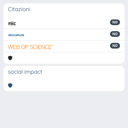
Citazioni
ND
ND
ND
social impact
Powered by
IRIS
-
about IRIS
-
Utilizzo dei cookie
-
Privacy
Copyright © 2026