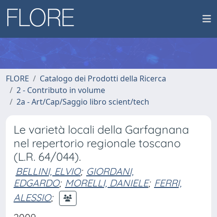
FLORE
Catalogo dei Prodotti della Ricerca
2 - Contributo in volume
2a - Art/Cap/Saggio libro scient/tech
Le varietà locali della Garfagnana
nel repertorio regionale toscano
(L.R. 64/044).
BELLINI, ELVIO
;
GIORDANI,
EDGARDO
;
MORELLI, DANIELE
;
FERRI,
ALESSIO
;