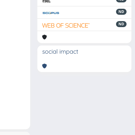
ND
ND
social impact