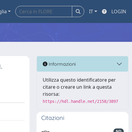
glia
IT
LOGIN
.
Informazioni
Utilizza questo identificatore per
citare o creare un link a questa
risorsa:
https://hdl.handle.net/2158/3897
Citazioni
ND