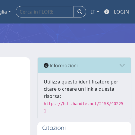
glia
IT
LOGIN
Informazioni
Utilizza questo identificatore per
citare o creare un link a questa
risorsa:
https://hdl.handle.net/2158/40225
1
Citazioni