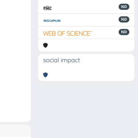
ND
ND
ND
social impact