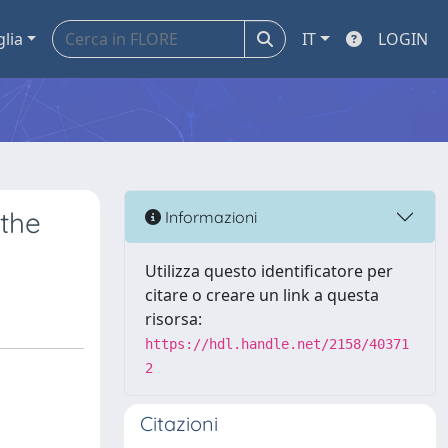
glia
IT
LOGIN
 the
Informazioni
Utilizza questo identificatore per
citare o creare un link a questa
risorsa:
https://hdl.handle.net/2158/40371
2
Citazioni