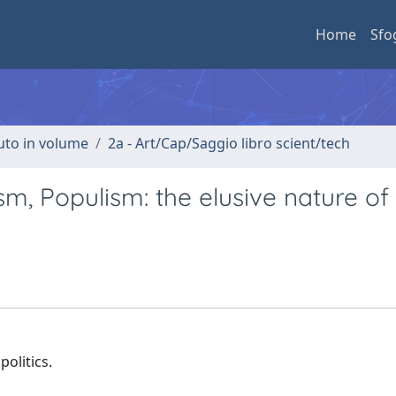
Home
Sfo
buto in volume
2a - Art/Cap/Saggio libro scient/tech
m, Populism: the elusive nature of
olitics.