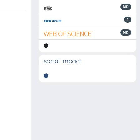
ND
4
ND
social impact