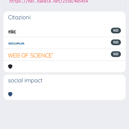
https://hdl.handle.net/2158/405454
Citazioni
ND
ND
ND
social impact
Powered by
IRIS
-
about IRIS
-